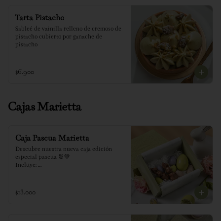
Tarta Pistacho
Sableé de vainilla relleno de cremoso de 
pistacho cubierto por ganache de 
pistacho
$6.900
Cajas Marietta
Caja Pascua Marietta
Descubre nuestra nueva caja edición 
especial pascua 🐰💚

Incluye: 

2 conejitos de chocolate

1 huevo relleno de pistacho

6 huevitos relleno surtido (maracuyá, 
$13.000
nutella y pistacho)