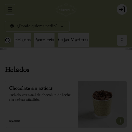
Abrir menu de navegación
Login
¿Dónde quieres pedir?
Helados
Pastelería
Cajas Marietta
Helados
Chocolate sin azúcar
Helado artesanal de chocolate de leche, 
sin azúcar añadido.
$9.000