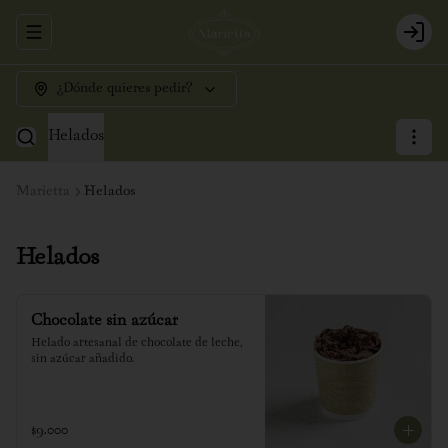
Abrir menu de navegación
Login
¿Dónde quieres pedir?
Helados
Marietta
Helados
Helados
Chocolate sin azúcar
Helado artesanal de chocolate de leche, 
sin azúcar añadido.
$9.000