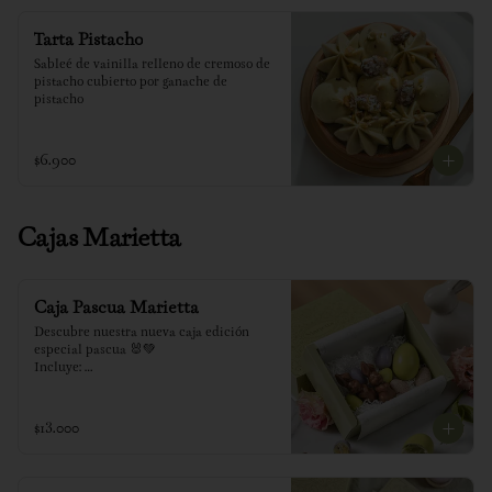
Tarta Pistacho
Sableé de vainilla relleno de cremoso de 
pistacho cubierto por ganache de 
pistacho
$6.900
Cajas Marietta
Caja Pascua Marietta
Descubre nuestra nueva caja edición 
especial pascua 🐰💚

Incluye: 

2 conejitos de chocolate

1 huevo relleno de pistacho

6 huevitos relleno surtido (maracuyá, 
$13.000
nutella y pistacho)