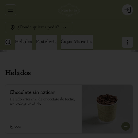
Abrir menu de navegación
Login
¿Dónde quieres pedir?
Helados
Pastelería
Cajas Marietta
Helados
Chocolate sin azúcar
Helado artesanal de chocolate de leche, 
sin azúcar añadido.
$9.000